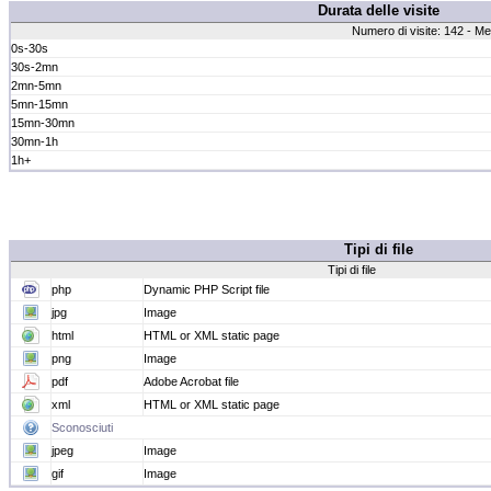
Durata delle visite
Numero di visite: 142 - Me
0s-30s
30s-2mn
2mn-5mn
5mn-15mn
15mn-30mn
30mn-1h
1h+
Tipi di file
Tipi di file
php
Dynamic PHP Script file
jpg
Image
html
HTML or XML static page
png
Image
pdf
Adobe Acrobat file
xml
HTML or XML static page
Sconosciuti
jpeg
Image
gif
Image