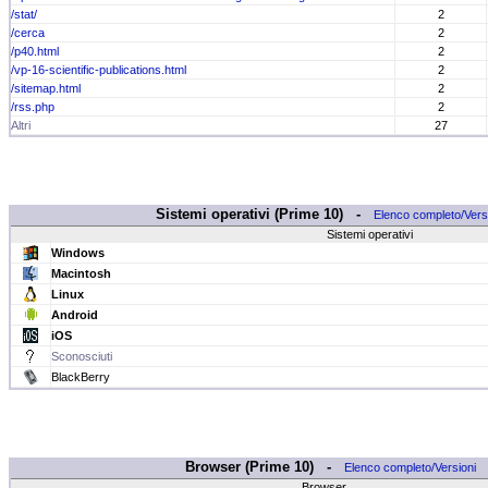
/stat/
2
/cerca
2
/p40.html
2
/vp-16-scientific-publications.html
2
/sitemap.html
2
/rss.php
2
Altri
27
Sistemi operativi (Prime 10) -
Elenco completo/Vers
Sistemi operativi
Windows
Macintosh
Linux
Android
iOS
Sconosciuti
BlackBerry
Browser (Prime 10) -
Elenco completo/Versioni
Browser