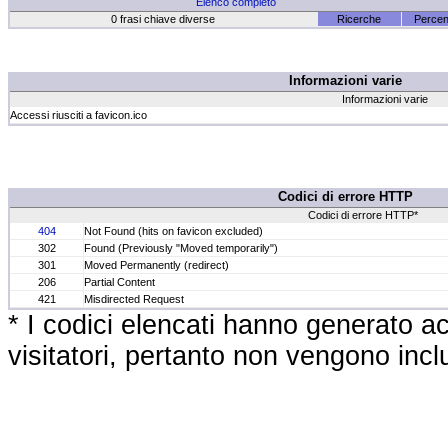
Elenco completo
0 frasi chiave diverse
Ricerche
Percen
Informazioni varie
Informazioni varie
Accessi riusciti a favicon.ico
Codici di errore HTTP
Codici di errore HTTP*
404
Not Found (hits on favicon excluded)
302
Found (Previously "Moved temporarily")
301
Moved Permanently (redirect)
206
Partial Content
421
Misdirected Request
* I codici elencati hanno generato ac
visitatori, pertanto non vengono inclus