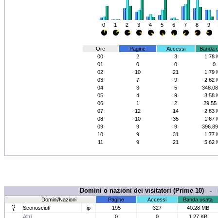
0
1
2
3
4
5
6
7
8
9
Ore
Pagine
Accessi
Banda 
00
2
3
1.78
01
0
0
0
02
10
21
1.79
03
7
9
2.82
04
3
5
348.0
05
4
9
3.58
06
1
2
29.55
07
12
14
2.83
08
10
35
1.67
09
9
9
396.8
10
9
31
1.77
11
9
21
5.62
Domini o nazioni dei visitatori (Prime 10) -
Domini/Nazioni
Pagine
Accessi
Banda usata
Sconosciuti
ip
195
327
40.28 MB
Altri
0
0
1.27 KB