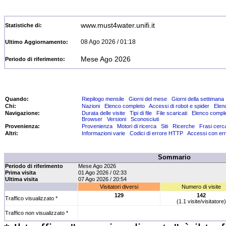
www.must4water.unifi.it
Statistiche di:
08 Ago 2026 / 01:18
Ultimo Aggiornamento:
Mese Ago 2026
Periodo di riferimento:
Quando:
Riepilogo mensile
Giorni del mese
Giorni della settimana
Chi:
Nazioni
Elenco completo
Accessi di robot e spider
Elen
Navigazione:
Durata delle visite
Tipi di file
File scaricati
Elenco compl
Browser
Versioni
Sconosciuti
Provenienza:
Provenienza
Motori di ricerca
Siti
Ricerche
Frasi cerc
Altri:
Informazioni varie
Codici di errore HTTP
Accessi con err
Sommario
Periodo di riferimento
Mese Ago 2026
Prima visita
01 Ago 2026 / 02:33
Ultima visita
07 Ago 2026 / 20:54
Visitatori diversi
Numero di visite
129
142
Traffico visualizzato *
(1.1 visite/visitatore)
Traffico non visualizzato *