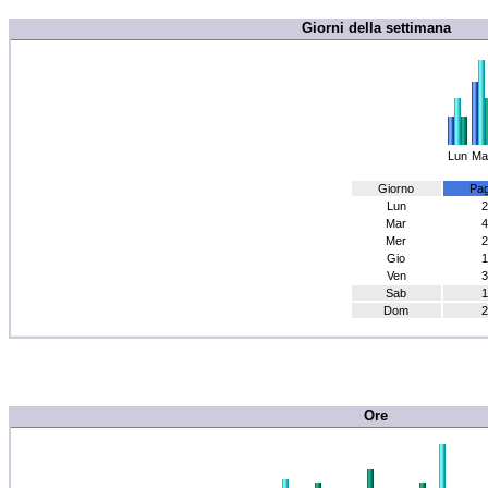
Giorni della settimana
Lun
Ma
Giorno
Pag
Lun
2
Mar
4
Mer
2
Gio
1
Ven
3
Sab
1
Dom
2
Ore