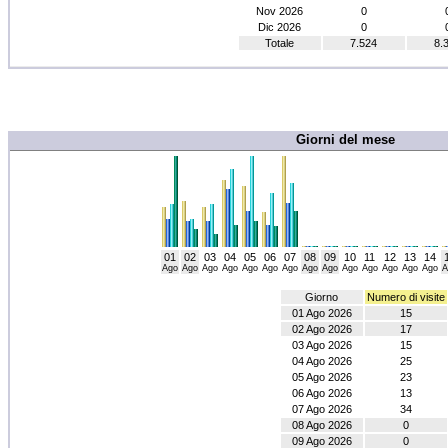
Nov 2026
0
Dic 2026
0
Totale
7.524
8.
Giorni del mese
01
02
03
04
05
06
07
08
09
10
11
12
13
14
Ago
Ago
Ago
Ago
Ago
Ago
Ago
Ago
Ago
Ago
Ago
Ago
Ago
Ago
A
Giorno
Numero di visite
01 Ago 2026
15
02 Ago 2026
17
03 Ago 2026
15
04 Ago 2026
25
05 Ago 2026
23
06 Ago 2026
13
07 Ago 2026
34
08 Ago 2026
0
09 Ago 2026
0