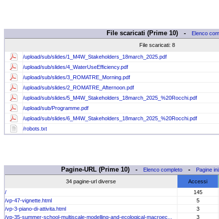
File scaricati (Prime 10) -
Elenco com
File scaricati: 8
/upload/sub/slides/1_M4W_Stakeholders_18march_2025.pdf
/upload/sub/slides/4_WaterUseEfficiency.pdf
/upload/sub/slides/3_ROMATRE_Morning.pdf
/upload/sub/slides/2_ROMATRE_Afternoon.pdf
/upload/sub/slides/5_M4W_Stakeholders_18march_2025_%20Rocchi.pdf
/upload/sub/Programme.pdf
/upload/sub/slides/6_M4W_Stakeholders_18march_2025_%20Rocchi.pdf
/robots.txt
Pagine-URL (Prime 10) -
-
Elenco completo
Pagine iniz
34 pagine-url diverse
Accessi
/
145
/vp-47-vignette.html
5
/vp-3-piano-di-attivita.html
3
/vp-35-summer-school-multiscale-modelling-and-ecological-macroec...
3