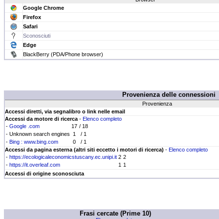
Google Chrome
Firefox
Safari
Sconosciuti
Edge
BlackBerry (PDA/Phone browser)
Provenienza delle connessioni
Provenienza
Accessi diretti, via segnalibro o link nelle email
Accessi da motore di ricerca
-
Elenco completo
-
Google .com
17
/ 18
- Unknown search engines
1
/ 1
-
Bing : www.bing.com
0
/ 1
Accessi da pagina esterna (altri siti eccetto i motori di ricerca)
-
Elenco completo
-
https://ecologicaleconomicstuscany.ec.unipi.it
2
2
-
https://it.overleaf.com
1
1
Accessi di origine sconosciuta
Frasi cercate (Prime 10)