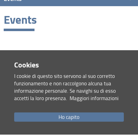
Events
Summer school “Multiscale Modelling and Ecological
Macroeconomics”
Stakeholders meeting
Cookies
I cookie di questo sito servono al suo corretto
funzionamento e non raccolgono alcuna tua
Site map
informazione personale. Se navighi su di esso
RSS feed
accetti la loro presenza.
Maggiori informazioni
Privacy policy
Legal notices
Accessibility
Ho capito
Monitoring